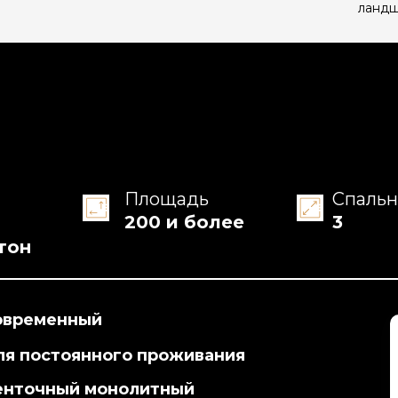
ландш
Площадь
Спаль
200 и более
3
тон
овременный
ля постоянного проживания
енточный монолитный