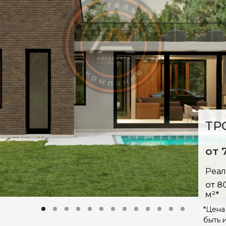
ТРС
от 
Реал
от 8
м²*
*Цена
быть 