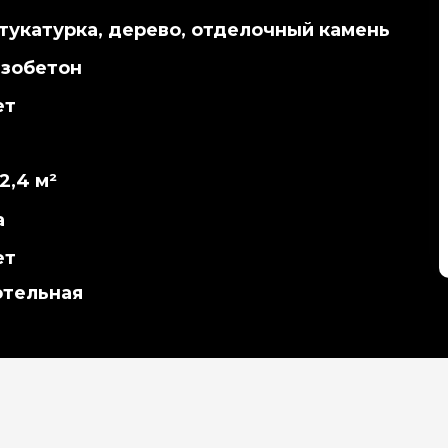
тукатурка, дерево, отделочный камень
азобетон
ет
2,4 м²
а
ет
отельная