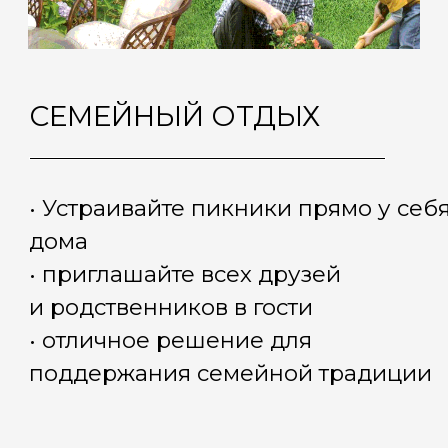
Строительная компания Александра
Несмеянова работает с 2015 года. Строим
дома по всему Крыму. Наша команда — это
штат профессионалов и грамотных
специалистов!
Выполняем строительство домов «под
ключ» — от архитектурного проекта
до установки электрики, отопления,
водосточной системы и облагораживания
территории. Выполняем дома любого
архитектурного стиля, масштаба и сложность
без ограничений.
Предоставляем гарантию на все услуги.
Работаем без предоплаты, расчет
происходит после выполнения работ.
Обеспечиваем охрану участка во время
выполнения работ.
Сделайте правильный выбор и обратитесь
к нам, чтобы воплотить дом своей мечты
в реальность.
НАПИСАТЬ АЛЕКСАНДРУ