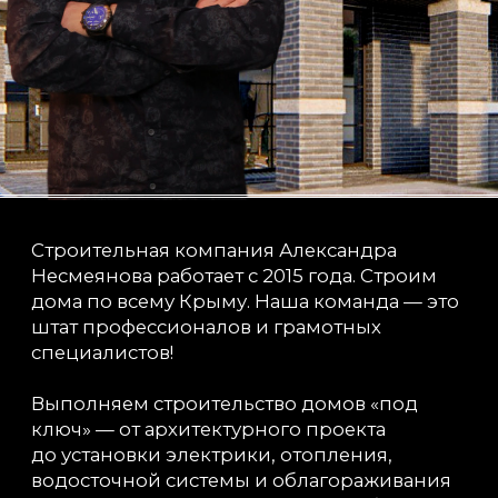
ипотечный брокер
Экономия до 30% на
материалах за счет прямых
поставок от поставщиков
ЭТАП
ЭТАП
ЭТАП
1
2
3
Подготовка