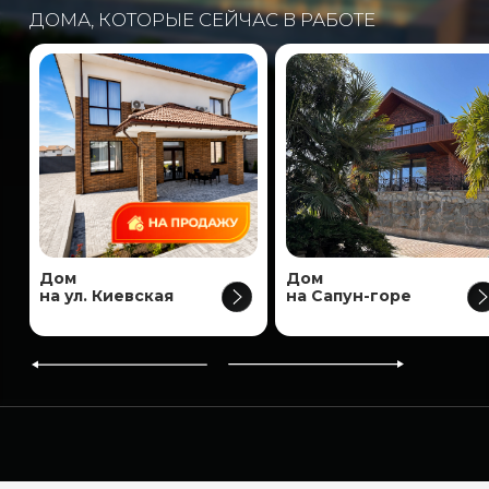
Дом
Дом
Дом
в Краснокаменке
на ул. Киевская
на Сапун-горе
4 ПРИЧИНЫ ЖИТЬ
В СВОЁМ ДОМЕ
СЧАСТЛИВОЕ ДЕТСТВО
• Свежий воздух и чистая экология
• никаких “плохих компаний”
• дети всегда на виду