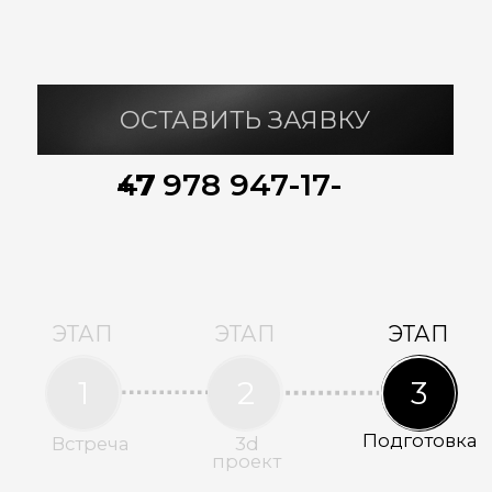
ЭТАП
ЭТАП
ЭТАП
4
5
6
Коробка
Теплый
Дизайн
дома
контур
проект
ЭТАП
ЭТАП
ЭТАП
8
9
7
Сети и
Внутренняя
Заселение
коммуникации
отделка
5 ЭТАП | ТЕПЛЫЙ
КОНТУР
Тепловой контур дома — это та стадия его
готовности, на которой Вы можете
приостановить строительство
на длительный срок, без ущерба для