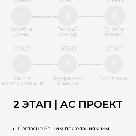
дома
контур
проект
ЭТАП
ЭТАП
ЭТАП
8
9
7
Сети и
Внутренняя
Заселение
коммуникации
отделка
4 ЭТАП | КОРОБКА
ДОМА
Подготавливаем фундамент дома
Возводим стены, монтируем плиты
перекрытия и лестничные марши
Монтируем крышу дома