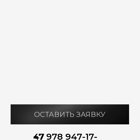
+7 978 947-17-47
ЭТАП
ЭТАП
ЭТАП
1
2
3
Подготовка
Встреча
3d
проект
ЭТАП
ЭТАП
ЭТАП
4
5
6
Коробка
Теплый
Дизайн
дома
контур
проект
ЭТАП
ЭТАП
ЭТАП
8
9
7
Сети и
Внутренняя
Заселение