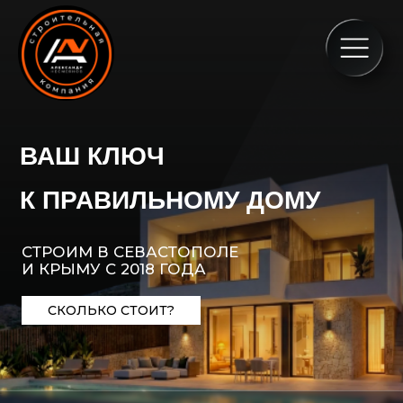
Наш
Про
ВАШ КЛЮЧ
К ПРАВИЛЬНОМУ ДОМУ
Па
СТРОИМ В СЕВАСТОПОЛЕ
И КРЫМУ С 2018 ГОДА
Кон
СКОЛЬКО СТОИТ?
ДОМА, КОТОРЫЕ СЕЙЧАС В РАБОТЕ