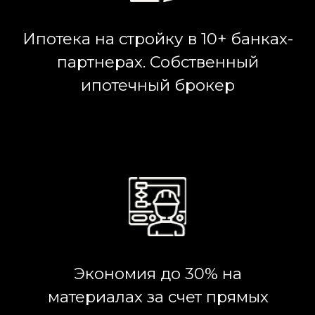
ЭТАП
ЭТАП
ЭТАП
1
2
3
Подготовка
Встреча
3d
проект
ЭТАП
ЭТАП
ЭТАП
4
5
6
Коробка
Теплый
Дизайн
дома
контур
проект
ЭТАП
ЭТАП
ЭТАП
8
9
7
Сети и
Внутренняя
Заселение
коммуникации
отделка
2 ЭТАП | АС ПРОЕКТ