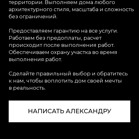
Встреча
3d
проект
ЭТАП
ЭТАП
ЭТАП
4
5
6
Коробка
Теплый
Дизайн
дома
контур
проект
ЭТАП
ЭТАП
ЭТАП
8
9
7
Сети и
Внутренняя
Заселение
коммуникации
отделка
1 ЭТАП | ВСТРЕЧА
• Вы оставляете заявку на сайте или звоните
• Мы встречаемся с вами на объекте или
в офисе
• При необходимости выезжаем
на действующие объекты