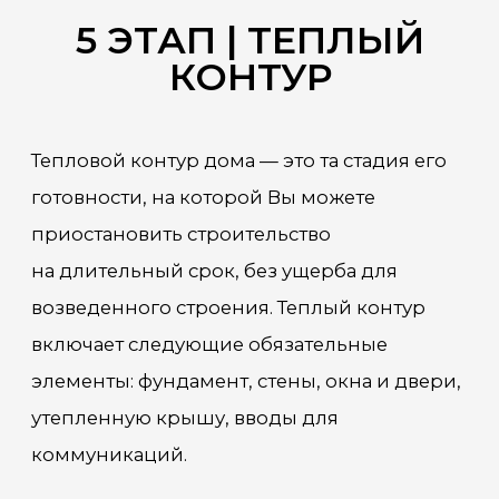
проект
ЭТАП
ЭТАП
ЭТАП
4
5
6
Коробка
Теплый
Дизайн
дома
контур
проект
ЭТАП
ЭТАП
ЭТАП
8
9
7
Сети и
Внутренняя
Заселение
коммуникации
отделка
8 ЭТАП | ВНУТРЕННЯЯ
ОТДЕЛКА
Создаются проекты и производится
полный расчет стоимости всех
коммуникационных систем жилого
дома: водопровод, канализация,