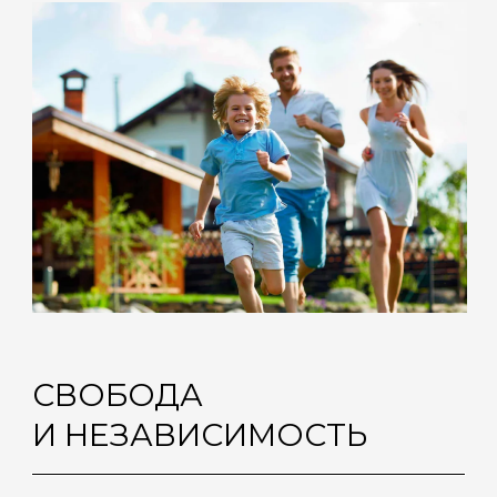
• никто вас не потревожит в ваш
выходной
• спокойный отдых после рабочего
дня на природе
ЗДОРОВЫЙ ОБРАЗ
ЖИЗНИ
• Прогулки и пробежки не
свежем воздухе
• загорайте, купайтесь,
отжимайтесь прямо у себя на
участке
• никакого шума и городской
пыли