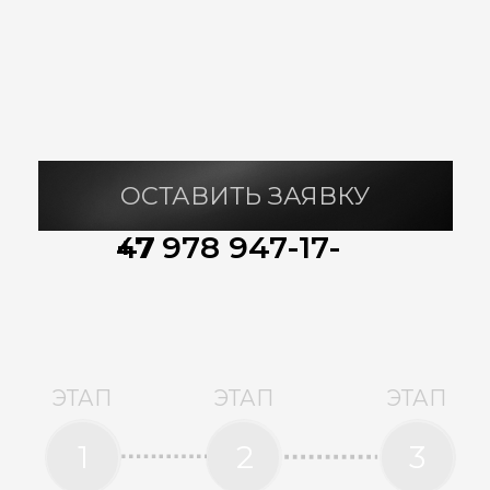
1
2
3
Подготовка
Встреча
3d
проект
ЭТАП
ЭТАП
ЭТАП
4
5
6
Коробка
Теплый
Дизайн
дома
контур
проект
ЭТАП
ЭТАП
ЭТАП
8
9
7
Сети и
Внутренняя
Заселение
коммуникации
отделка
6 ЭТАП | ДИЗАЙН
ПРОЕКТ
Наши дизайнеры специально для Вас