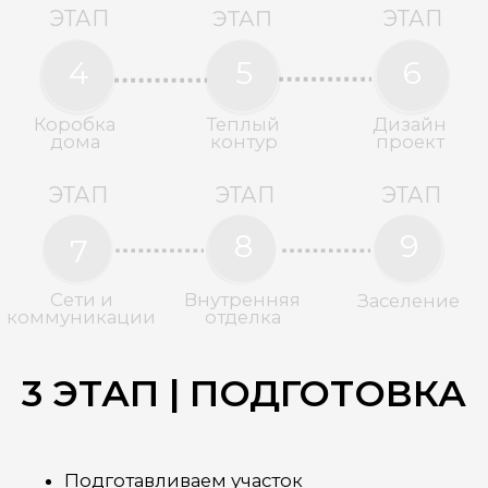
возведенного строения. Теплый контур
включает следующие обязательные
элементы: фундамент, стены, окна и двери,
утепленную крышу, вводы для
коммуникаций.
Утепляем крышу, монтриуем окна
и временную наружную дверь
Подготавливаем точки ввода
коммуникаций: водоснабжение,
канализацию и электричество.
На этой стадии, если возникли
обстоятельства, Вы можете
приостановить строительство
на длительный срок, без ущерба для
возведенного строения.