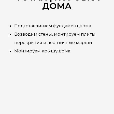
ОСТАВИТЬ ЗАЯВКУ
+7 978 947-17-47
ЭТАП
ЭТАП
ЭТАП
1
2
3
Подготовка
Встреча
3d
проект
ЭТАП
ЭТАП
ЭТАП
4
5
6
Коробка
Теплый
Дизайн
дома
контур
проект
ЭТАП
ЭТАП
ЭТАП
8
9
7