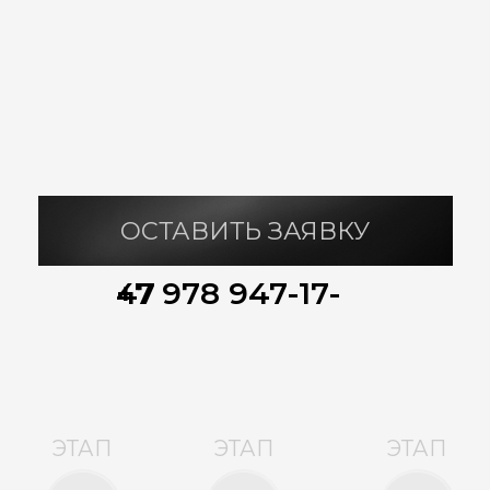
Сети и
Внутренняя
Заселение
коммуникации
отделка
7 ЭТАП | СЕТИ
И КОММУНИКАЦИИ
Создаются проекты и производится
полный расчет стоимости всех
коммуникационных систем жилого дома:
водопровод, канализация, отопление,
вентиляция и кондиционирование
воздуха, слаботочные системы,
электрооборудование
и электроснабжение.
Монтируются все инженерные системы
дома.