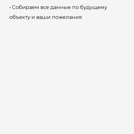
Сети и
Внутренняя
Заселение
коммуникации
отделка
3 ЭТАП | ПОДГОТОВКА
Подготавливаем участок
для строительства: изучаем коммуникации
и особенности грунта, проводим
геодезические изыскания
Подучаем все разрешительные документы
для начала строительства