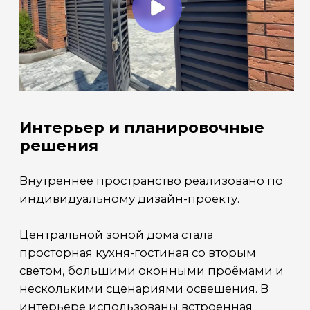
◾ Система фильтрации и умягчения воды.
◾ Автоматическая система защиты
от протечек.
◾ Резервный газгольдер.
Инженерные решения интегрированы
в проект ещё на этапе строительства
и позволяют обеспечить высокий уровень
комфорта и безопасности эксплуатации.
Ключевые параметры
◾ Формат объекта: готовый дом «под ключ».
◾ Площадь участка: 6 соток.
◾ На территории: дом, банный комплекс,
хозяйственный блок, зона бассейна.
◾ Статус: введён в эксплуатацию.
◾ Стоимость: 82 млн ₽.
Объект полностью готов к просмотру и
представляет собой завершённое
решение для загородной жизни, где уже
реализованы архитектура, инженерия и