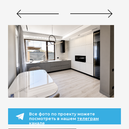
Контакты:
+7 978 947-17-47
correct.house@yandex.ru
готовые проекты домов
Строительство домов
г. Севастополь