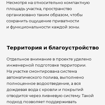
дождевая вода с кровли и покрытий
отводится через ливневую систему. Такой
подход позволяет поддерживать
территорию в порядке независимо от сезона
и погодных условий.
Для будущего автомобильного навеса
заранее предусмотрены закладные
конструкции. При необходимости здесь
может быть организована просторная
парковочная зона на несколько
автомобилей без проведения
дополнительных строительных работ.
Также на территории расположен
хозяйственный блок, в котором размещено
оборудование для бассейна и системы
автополива, а также предусмотрены
помещения для хранения инвентаря
и сезонных вещей.
Отдельной частью комплекса является
банный блок. Параллельно завершается
подготовка бассейна: выполнены все
необходимые закладные под оборудование,