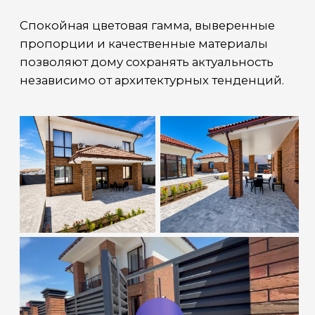
мебель, декоративные 3D-панели с
подсветкой, автоматические шторы и
лестница с отделкой керамогранитом под
дерево.
На первом этаже предусмотрены
дополнительные помещения, которые
могут использоваться как спальня, кабинет
или гостевая комната. Санузлы полностью
укомплектованы, а отдельная постирочная
зона позволяет разграничить бытовые
процессы и жилое пространство.
Инженерные решения
Дом оснащён современными
инженерными системами, рассчитанными
на круглогодичное проживание.
◾ Водяной тёплый пол по всей площади
дома.
◾ Приточно-вытяжная система вентиляции.
◾ Газовый котёл.