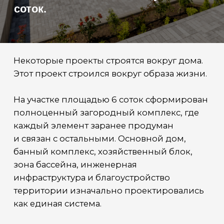
На участке площадью 6 соток сформирован
полноценный загородный комплекс, где
каждый элемент заранее продуман
и связан с остальными. Основной дом,
банный комплекс, хозяйственный блок,
зона бассейна, инженерная
инфраструктура и благоустройство
территории изначально проектировались
как единая система.
Несмотря на относительно компактную
площадь участка, пространство
организовано таким образом, чтобы
сохранить ощущение приватности
и функциональности каждой зоны.
Территория и благоустройство
Отдельное внимание в проекте уделено
инженерной подготовке территории.
На участке смонтирована система
автоматического полива, выполнено
полноценное водоотведение, а вся