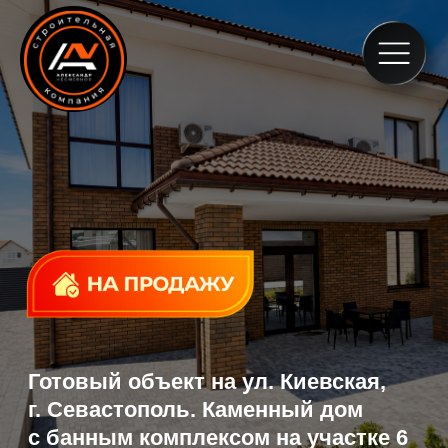
Наш
Про
Па
Кон
Готовый
объект на ул. Киевская,
г. Севастополь
. Каменный дом
с банным комплексом на участке 6
соток.
Некоторые проекты строятся вокруг дома.
Этот проект строился вокруг образа жизни.